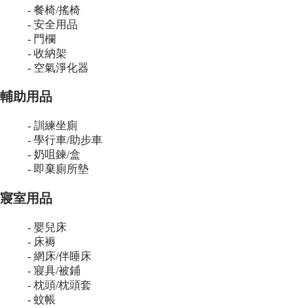
- 餐椅/搖椅
- 安全用品
- 門欄
- 收納架
- 空氣淨化器
輔助用品
- 訓練坐廁
- 學行車/助步車
- 奶咀鍊/盒
- 即棄廁所墊
寢室用品
- 嬰兒床
- 床褥
- 網床/伴睡床
- 寢具/被鋪
- 枕頭/枕頭套
- 蚊帳