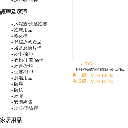
護理及潔淨
- 沐浴露/洗髮護髮
- 護膚用品
- 霧化機
- 舒緩療愈產品
- 浴盆及換片墊
- 紗巾/浴巾
- 衣物/手套/襪子
Love To Dream
- 牙膏/牙刷
可拆袖純棉蝶型防驚跳睡袋 1.0 Tog
- 理髮/修甲
售 價 MOP359.00
- 測溫用品
會員價 MOP323.10
- 防曬
- 防蚊
- 牙膠
- 安撫奶嘴
- 尿片/學習褲
家居用品