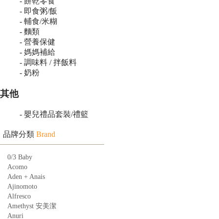
- 餅乾零食
- 即食粥/飯
- 輔食/米糊
- 麵類
- 營養保健
- 媽媽補給
- 調味料 / 拌飯料
- 奶粉
其他
- 嬰兒禮品套裝/禮籃
品牌分類
Brand
0/3 Baby
Acomo
Aden + Anais
Ajinomoto
Alfresco
Amethyst 安美潔
Anuri