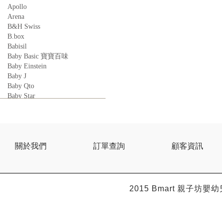
Apollo
Arena
B&H Swiss
B.box
Babisil
Baby Basic 寶寶百味
Baby Einstein
Baby J
Baby Qto
Baby Star
BabyBest
Babyganics
Babymoov
Babyworks
BEBE AMICO
關於我們
訂單查詢
顧客資訊
Bebe Food
Bebecook
Bebest
Benny
2015 Bmart
親子坊嬰幼
BHEUE
Bibs
Bilka