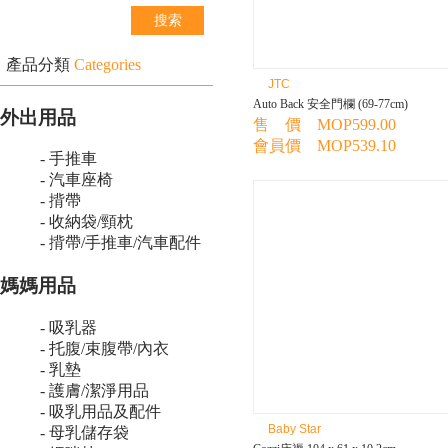
產品分類
Categories
JTC
Auto Back 安全門欄 (69-77cm)
外出用品
售 價 MOP599.00
會員價 MOP539.10
- 手推車
- 汽車座椅
- 揹帶
- 收納袋/頸枕
- 揹帶/手推車/汽車配件
媽媽用品
- 吸乳器
- 托腹/束腹帶/內衣
- 乳墊
- 護膚/潔淨用品
- 吸乳用品及配件
Baby Star
- 母乳儲存袋