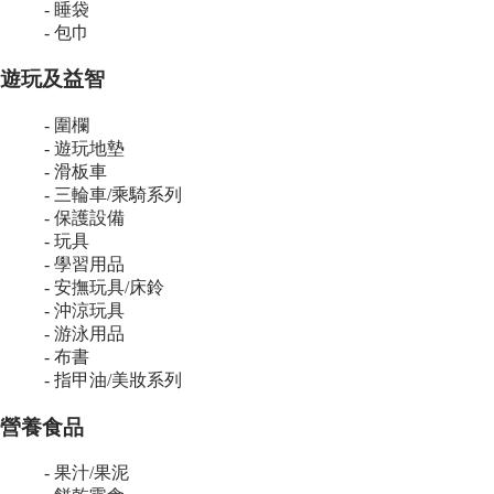
- 睡袋
- 包巾
遊玩及益智
- 圍欄
- 遊玩地墊
- 滑板車
- 三輪車/乘騎系列
- 保護設備
- 玩具
- 學習用品
- 安撫玩具/床鈴
- 沖涼玩具
- 游泳用品
- 布書
- 指甲油/美妝系列
營養食品
- 果汁/果泥