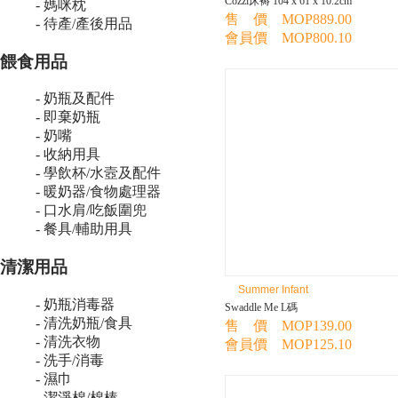
Cozzi床褥 104 x 61 x 10.2cm
- 媽咪枕
售 價 MOP889.00
- 待產/產後用品
會員價 MOP800.10
餵食用品
- 奶瓶及配件
- 即棄奶瓶
- 奶嘴
- 收納用具
- 學飲杯/水壼及配件
- 暖奶器/食物處理器
- 口水肩/吃飯圍兜
- 餐具/輔助用具
清潔用品
Summer Infant
- 奶瓶消毒器
Swaddle Me L碼
- 清洗奶瓶/食具
售 價 MOP139.00
- 清洗衣物
會員價 MOP125.10
- 洗手/消毒
- 濕巾
- 潔淨棉/棉棒