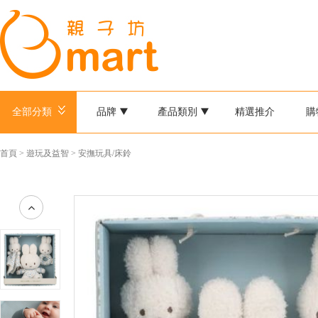
全部分類
品牌
產品類別
精選推介
購
首頁
>
遊玩及益智
>
安撫玩具/床鈴