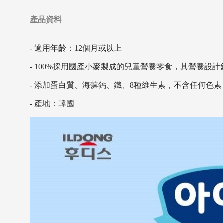
產品資料
- 適用年齡：12個月或以上
- 100%採用國產小麥製成的兒童營養零食，其營養設
- 添加蛋白質、海藻鈣、鐵、8種維生素，不含任何色
- 產地：韓國