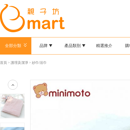
全部分類
品牌
產品類別
精選推介
購
首頁
>
護理及潔淨
>
紗巾/浴巾