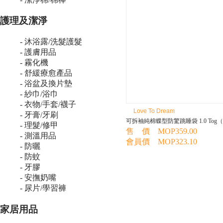
護理及潔淨
- 沐浴露/洗髮護髮
- 護膚用品
- 霧化機
- 舒緩療愈產品
- 浴盆及換片墊
- 紗巾/浴巾
- 衣物/手套/襪子
Love To Dream
- 牙膏/牙刷
可拆袖純棉蝶型防驚跳睡袋 1.0 Tog
- 理髮/修甲
售 價 MOP359.00
- 測溫用品
會員價 MOP323.10
- 防曬
- 防蚊
- 牙膠
- 安撫奶嘴
- 尿片/學習褲
家居用品