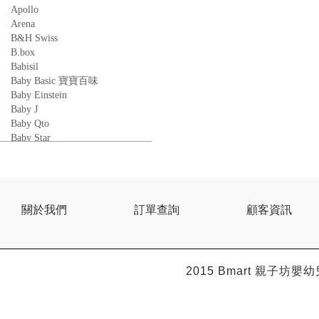
Apollo
Arena
B&H Swiss
B.box
Babisil
Baby Basic 寶寶百味
Baby Einstein
Baby J
Baby Qto
Baby Star
BabyBest
Babyganics
Babymoov
Babyworks
BEBE AMICO
關於我們
訂單查詢
顧客資訊
Bebe Food
Bebecook
Bebest
Benny
2015 Bmart
親子坊嬰幼
BHEUE
Bibs
Bilka