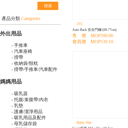
產品分類
Categories
JTC
Auto Back 安全門欄 (69-77cm)
外出用品
售 價 MOP599.00
會員價 MOP539.10
- 手推車
- 汽車座椅
- 揹帶
- 收納袋/頸枕
- 揹帶/手推車/汽車配件
媽媽用品
- 吸乳器
- 托腹/束腹帶/內衣
- 乳墊
- 護膚/潔淨用品
- 吸乳用品及配件
Baby Star
- 母乳儲存袋