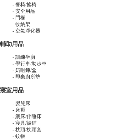
- 餐椅/搖椅
- 安全用品
- 門欄
- 收納架
- 空氣淨化器
輔助用品
- 訓練坐廁
- 學行車/助步車
- 奶咀鍊/盒
- 即棄廁所墊
寢室用品
- 嬰兒床
- 床褥
- 網床/伴睡床
- 寢具/被鋪
- 枕頭/枕頭套
- 蚊帳