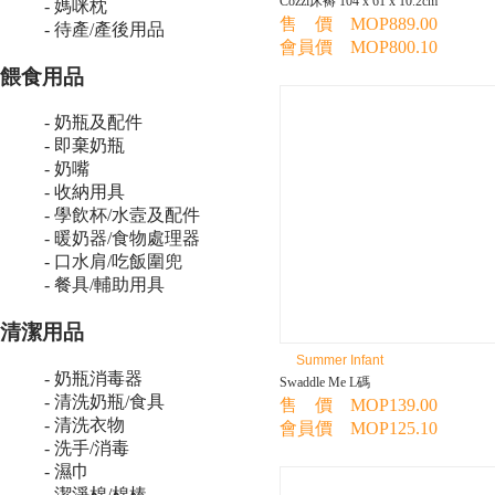
Cozzi床褥 104 x 61 x 10.2cm
- 媽咪枕
售 價 MOP889.00
- 待產/產後用品
會員價 MOP800.10
餵食用品
- 奶瓶及配件
- 即棄奶瓶
- 奶嘴
- 收納用具
- 學飲杯/水壼及配件
- 暖奶器/食物處理器
- 口水肩/吃飯圍兜
- 餐具/輔助用具
清潔用品
Summer Infant
- 奶瓶消毒器
Swaddle Me L碼
- 清洗奶瓶/食具
售 價 MOP139.00
- 清洗衣物
會員價 MOP125.10
- 洗手/消毒
- 濕巾
- 潔淨棉/棉棒