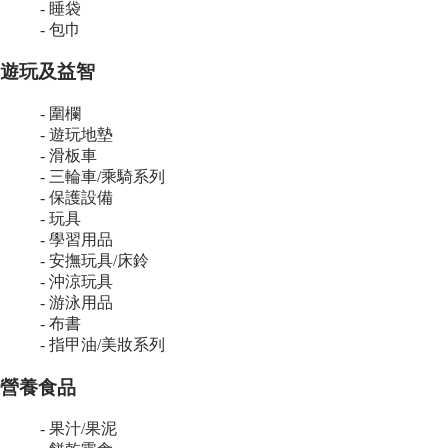
- 睡袋
- 包巾
遊玩及益智
- 圍欄
- 遊玩地墊
- 滑板車
- 三輪車/乘騎系列
- 保護設備
- 玩具
- 學習用品
- 安撫玩具/床鈴
- 沖涼玩具
- 游泳用品
- 布書
- 指甲油/美妝系列
營養食品
- 果汁/果泥