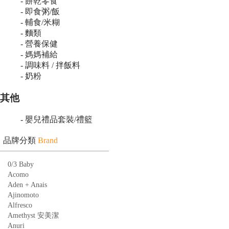
- 餅乾零食
- 即食粥/飯
- 輔食/米糊
- 麵類
- 營養保健
- 媽媽補給
- 調味料 / 拌飯料
- 奶粉
其他
- 嬰兒禮品套裝/禮籃
品牌分類
Brand
0/3 Baby
Acomo
Aden + Anais
Ajinomoto
Alfresco
Amethyst 安美潔
Anuri