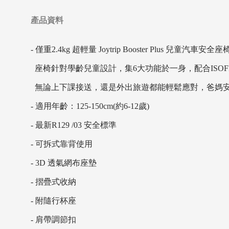
產品資料
- 僅重2.4kg 超輕量 Joytrip Booster Plus 兒童汽車
座椅針對學齡兒童設計，集6大功能於一身，配合ISOF
無論上下課接送，還是外出旅遊都能輕鬆應對，爸媽
- 適用年齡：125-150cm(約6-12歲)
- 最新R129 /03 安全標準
- 可拆式靠背使用
- 3D 透氣網布座墊
- 摺疊式收納
- 附隨行杯座
- 肩帶調節扣