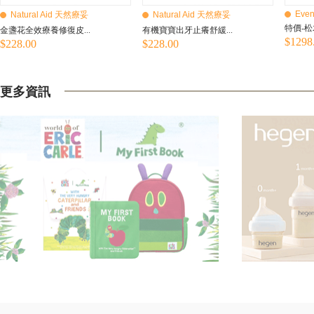
Even
Natural Aid 天然療妥
Natural Aid 天然療妥
特價-松
金盞花全效療養修復皮...
有機寶寶出牙止癢舒緩...
$1298
$228.00
$228.00
更多資訊