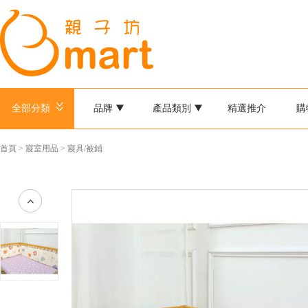
全部分類
品牌
產品類別
精選推介
購
首頁
>
寢室用品
>
寢具/被鋪