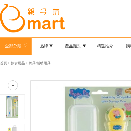
全部分類
品牌
產品類別
精選推介
購
首頁
>
餵食用品
>
餐具/輔助用具