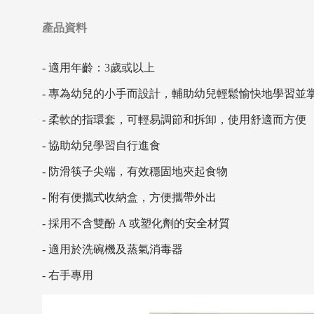
產品資料
- 適用年齡：3歲或以上
- 專為幼兒的小手而設計，輔助幼兒輕鬆愉快地學習並
- 柔軟的指環套，可輕易調節和拆卸，使用舒適而方便
- 協助幼兒學習自行進食
- 防滑筷子尖端，有效穩固地夾起食物
- 附有便攜式收納盒，方便攜帶外出
- 採用不含雙酚 A 或塑化劑的安全材質
- 適用於洗碗機及蒸氣消毒器
- 右手專用