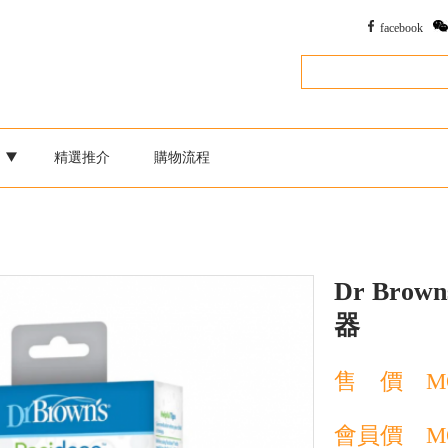
facebook
別
精選推介
購物流程
Dr Bro
器
售 價
M
會員價
M