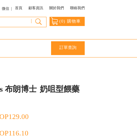
首頁
顧客資訊
關於我們
聯絡我們
微信 |
|
(
0
) 購物車
訂單查詢
wns 布朗博士
奶咀型餵藥
OP
129.00
OP
116.10