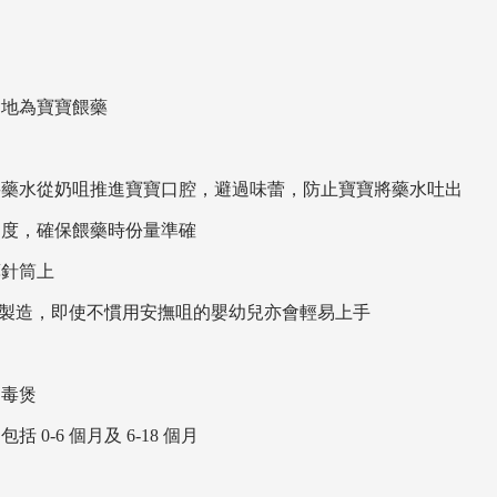
鬆地為寶寶餵藥
緩將藥水從奶咀推進寶寶口腔，避過味蕾，防止寶寶將藥水吐出
刻度，確保餵藥時份量準確
藥針筒上
 矽膠製造，即使不慣用安撫咀的嬰幼兒亦會輕易上手
消毒煲
0-6 個月及 6-18 個月