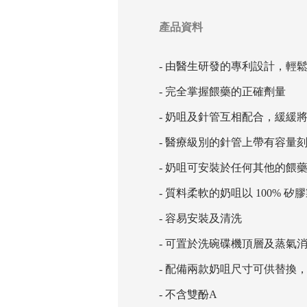
產品資料
- 由醫生研發的專利設計，輕
- 完全掌握餵藥的正確劑量
- 奶咀及針管互相配合，緩
- 醫療級別的針管上帶有容量
- 奶咀可安裝於任何其他的餵
- 質料柔軟的奶咀以 100%
- 容易安裝及清洗
- 可置於洗碗碟機頂層及蒸氣
- 配備兩款奶咀尺寸可供替換，包括 
- 不含雙酚A