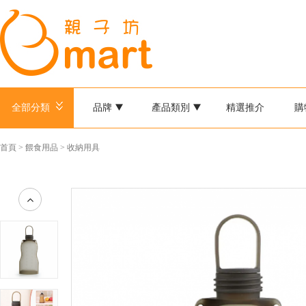
全部分類
品牌
產品類別
精選推介
購
首頁
>
餵食用品
>
收納用具