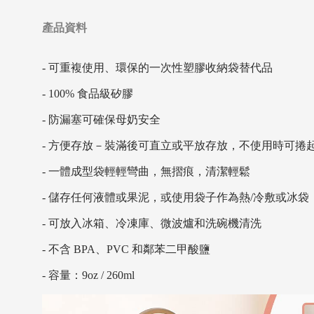
產品資料
- 可重複使用、環保的一次性塑膠收納袋替代品
- 100% 食品級矽膠
- 防漏塞可確保母奶安全
- 方便存放－裝滿後可直立或平放存放，不使用時可捲
- 一體成型袋輕輕彎曲，無摺痕，清潔輕鬆
- 儲存任何液體或果泥，或使用袋子作為熱/冷敷或冰袋
- 可放入冰箱、冷凍庫、微波爐和洗碗機清洗
- 不含 BPA、PVC 和鄰苯二甲酸鹽
- 容量：9oz / 260ml