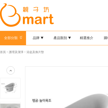
全部分類
品牌
產品類別
精選推介
購
首頁
>
護理及潔淨
>
浴盆及換片墊