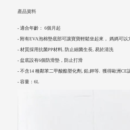
產品資料
- 適合年齡： 6個月起
- 附有EVA泡棉墊底部可讓寶寶輕鬆坐起來， 媽媽可
- 材質採用抗菌PP材料, 防止細菌生長, 易於清洗
- 盆底設有6個防滑墊，防止打滑
- 不含14 種鄰苯二甲酸酯塑化劑, 鉛,鉀等. 獲得歐洲C
- 容量：6L