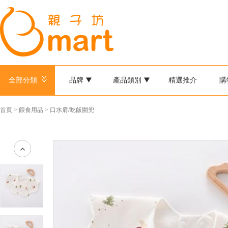
全部分類
品牌
產品類別
精選推介
購
首頁
>
餵食用品
>
口水肩/吃飯圍兜