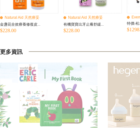
Even
Natural Aid 天然療妥
Natural Aid 天然療妥
特價-松
金盞花全效療養修復皮...
有機寶寶出牙止癢舒緩...
$1298
$228.00
$228.00
更多資訊