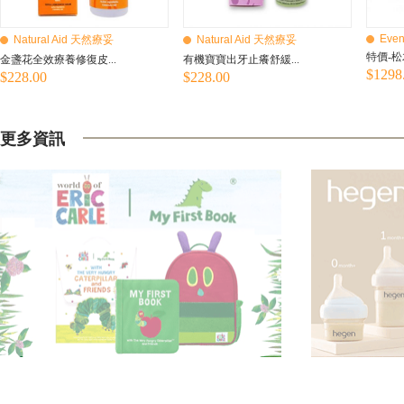
Even
Natural Aid 天然療妥
Natural Aid 天然療妥
特價-松
金盞花全效療養修復皮...
有機寶寶出牙止癢舒緩...
$1298
$228.00
$228.00
更多資訊