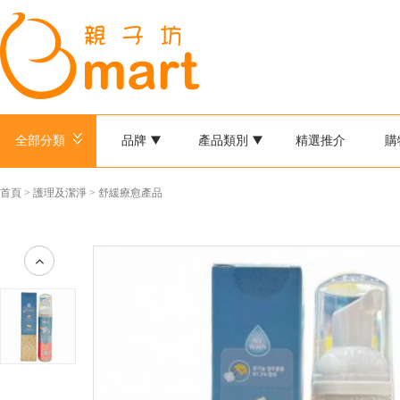
全部分類
品牌
產品類別
精選推介
購
首頁
>
護理及潔淨
>
舒緩療愈產品