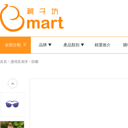
全部分類
品牌
產品類別
精選推介
購
首頁
>
護理及潔淨
>
防曬