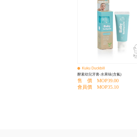
BEBE AMICO
Bebe Food
Bebecook
Bebest
Benny
BHEUE
Bibs
Bilka
Bio Gaia
Bio Xtra
Bravado
Kuku Duckbill
Bright Starts
酵素幼兒牙膏-水果味(含氟)
Britax Roemer
售 價 MOP39.00
Bubble
會員價 MOP35.10
Bumbo
California Baby
California Bear
Caraz
Cetaphil
Cheeky Chompers
Chicco
ChuChu