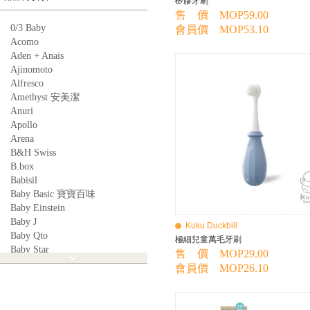
矽膠牙刷
售 價 MOP59.00
0/3 Baby
會員價 MOP53.10
Acomo
Aden + Anais
Ajinomoto
Alfresco
Amethyst 安美潔
Anuri
Apollo
Arena
B&H Swiss
B.box
Babisil
Baby Basic 寶寶百味
Baby Einstein
Baby J
Kuku Duckbill
Baby Qto
極細兒童萬毛牙刷
Baby Star
售 價 MOP29.00
BabyBest
會員價 MOP26.10
Babyganics
Babymoov
Babyworks