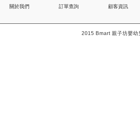
Citron
關於我們
訂單查詢
顧客資訊
Clevamama
Combi
Comfi
Dabbawalla
Dacco
2015 Bmart
親子坊嬰幼
Dalla Costa
Dentwell
Disney Baby
Dodopapa
Doona
Doudou et Compagnie
Dr Browns 布朗博士
Dr. USB
Drink in the Box
Dung Jin
Duri
Easymat
Ebisu
Eco.Babe Organics
Edison
Edu Play
EG