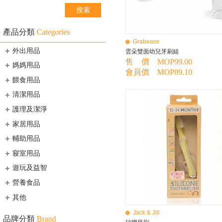
產品分類
Categories
Grabease
外出用品
雲朵雙面幼兒牙刷組
售 價 MOP99.00
媽媽用品
會員價 MOP89.10
餵食用品
清潔用品
護理及潔淨
家居用品
輔助用品
寢室用品
遊玩及益智
營養食品
其他
Jack & Jill
品牌分類
Brand