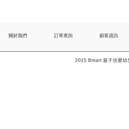
BEBE AMICO
Bebe Food
Bebecook
Bebest
Benny
BHEUE
關於我們
訂單查詢
顧客資訊
Bibs
Bilka
Bio Gaia
Bio Xtra
2015 Bmart
親子坊嬰幼
Bravado
Bright Starts
Britax Roemer
Bubble
Bumbo
California Baby
California Bear
Caraz
Cetaphil
Cheeky Chompers
Chicco
ChuChu