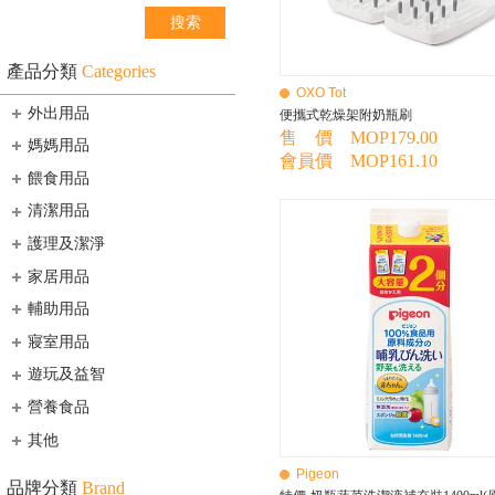
產品分類
Categories
OXO Tot
外出用品
便攜式乾燥架附奶瓶刷
售 價 MOP179.00
媽媽用品
會員價 MOP161.10
餵食用品
清潔用品
護理及潔淨
家居用品
輔助用品
寢室用品
遊玩及益智
營養食品
其他
Pigeon
品牌分類
Brand