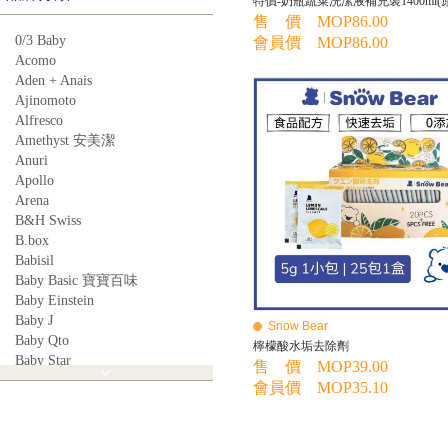
售 價 MOP86.00
0/3 Baby
會員價 MOP86.00
Acomo
Aden + Anais
Ajinomoto
Alfresco
Amethyst 安美潔
Anuri
Apollo
Arena
B&H Swiss
B.box
Babisil
Baby Basic 寶寶百味
Baby Einstein
Baby J
Snow Bear
Baby Qto
檸檬酸水垢去除劑
Baby Star
售 價 MOP39.00
BabyBest
會員價 MOP35.10
Babyganics
Babymoov
Babyworks