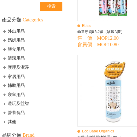
產品分類
Categories
Ebisu
外出用品
幼童牙刷0.5-2歲（哆啦A夢）
售 價 MOP12.00
媽媽用品
會員價 MOP10.80
餵食用品
清潔用品
護理及潔淨
家居用品
輔助用品
寢室用品
遊玩及益智
營養食品
其他
Eco.Babe Organics
品牌分類
Brand