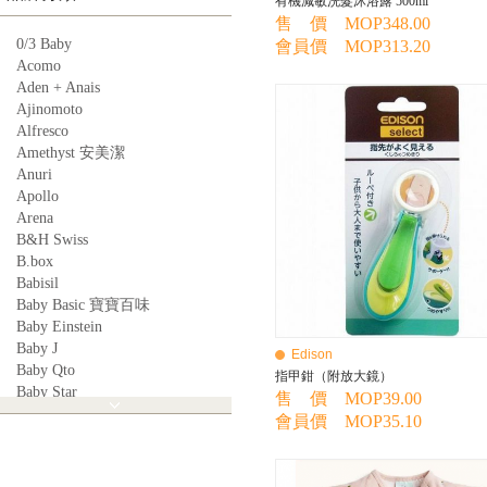
有機減敏洗髮沐浴露 500ml
售 價 MOP348.00
0/3 Baby
會員價 MOP313.20
Acomo
Aden + Anais
Ajinomoto
Alfresco
Amethyst 安美潔
Anuri
Apollo
Arena
B&H Swiss
B.box
Babisil
Baby Basic 寶寶百味
Baby Einstein
Baby J
Edison
Baby Qto
指甲鉗（附放大鏡）
Baby Star
售 價 MOP39.00
BabyBest
會員價 MOP35.10
Babyganics
Babymoov
Babyworks