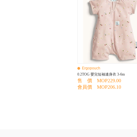
BEBE AMICO
Bebe Food
Bebecook
Bebest
Benny
BHEUE
Bibs
Bilka
Bio Gaia
Bio Xtra
Bravado
Ergopouch
Bright Starts
0.2TOG 嬰兒短袖連身衣 3-6m
Britax Roemer
售 價 MOP229.00
Bubble
會員價 MOP206.10
Bumbo
California Baby
California Bear
Caraz
Cetaphil
Cheeky Chompers
Chicco
ChuChu