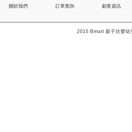
Citron
關於我們
訂單查詢
顧客資訊
Clevamama
Combi
Comfi
Dabbawalla
Dacco
2015 Bmart
親子坊嬰幼
Dalla Costa
Dentwell
Disney Baby
Dodopapa
Doona
Doudou et Compagnie
Dr Browns 布朗博士
Dr. USB
Drink in the Box
Dung Jin
Duri
Easymat
Ebisu
Eco.Babe Organics
Edison
Edu Play
EG