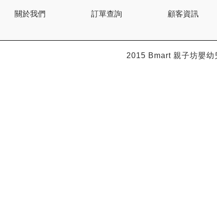
BEBE AMICO
關於我們
訂單查詢
顧客資訊
Bebe Food
Bebecook
Bebest
Benny
BHEUE
2015 Bmart
親子坊嬰幼
Bibs
Bilka
Bio Gaia
Bio Xtra
Bravado
Bright Starts
Britax Roemer
Bubble
Bumbo
California Baby
California Bear
Caraz
Cetaphil
Cheeky Chompers
Chicco
ChuChu