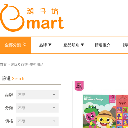
全部分類
品牌
產品類別
精選推介
購
首頁
> 遊玩及益智>學習用品
篩選
Search
品牌
不限
分類
不限
價格
不限