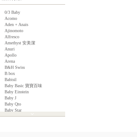
0/3 Baby
Acomo
Aden + Anais
Ajinomoto
Alfresco
Amethyst 安美潔
Anuri
Apollo
Arena
B&H Swiss
B.box
Babisil
Baby Basic 寶寶百味
Baby Einstein
Baby J
Baby Qto
Baby Star
BabyBest
Babyganics
Babymoov
Babyworks