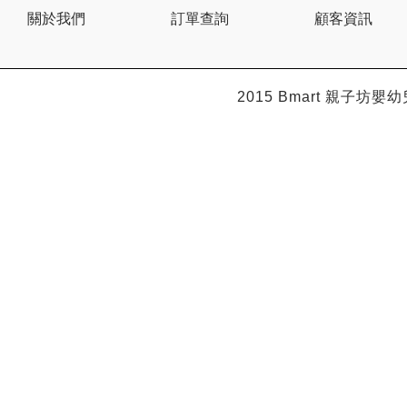
Citron
關於我們
訂單查詢
顧客資訊
Clevamama
Combi
Comfi
Dabbawalla
Dacco
2015 Bmart
親子坊嬰幼
Dalla Costa
Dentwell
Disney Baby
Dodopapa
Doona
Doudou et Compagnie
Dr Browns 布朗博士
Dr. USB
Drink in the Box
Dung Jin
Duri
Easymat
Ebisu
Eco.Babe Organics
Edison
Edu Play
EG