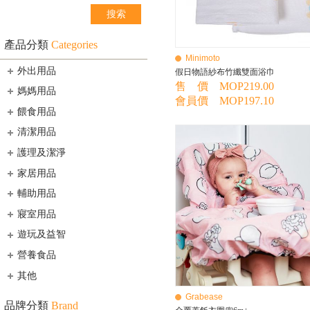
產品分類
Categories
Minimoto
外出用品
假日物語紗布竹纖雙面浴巾
售 價 MOP219.00
媽媽用品
會員價 MOP197.10
餵食用品
清潔用品
護理及潔淨
家居用品
輔助用品
寢室用品
遊玩及益智
營養食品
其他
Grabease
品牌分類
Brand