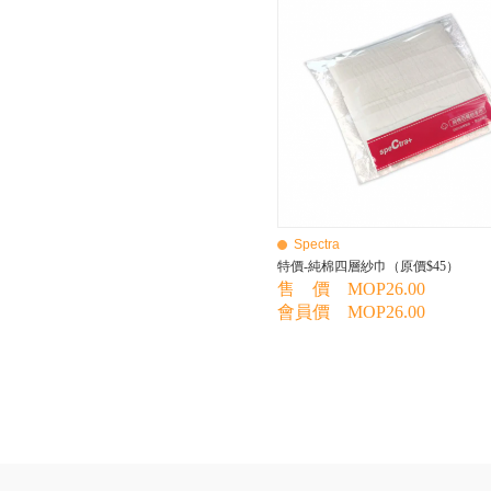
BEBE AMICO
Bebe Food
Bebecook
Bebest
Benny
BHEUE
Bibs
Bilka
Bio Gaia
Bio Xtra
Bravado
Spectra
Bright Starts
特價-純棉四層紗巾（原價$45）
Britax Roemer
售 價 MOP26.00
Bubble
會員價 MOP26.00
Bumbo
California Baby
California Bear
Caraz
Cetaphil
Cheeky Chompers
Chicco
ChuChu