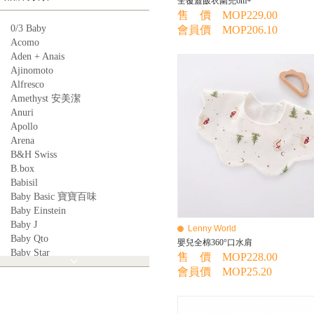
全覆蓋飯衣圍兜6m+
售 價 MOP229.00
0/3 Baby
會員價 MOP206.10
Acomo
Aden + Anais
Ajinomoto
Alfresco
Amethyst 安美潔
Anuri
Apollo
Arena
B&H Swiss
B.box
Babisil
Baby Basic 寶寶百味
Baby Einstein
Baby J
Lenny World
Baby Qto
嬰兒全棉360°口水肩
Baby Star
售 價 MOP228.00
BabyBest
會員價 MOP25.20
Babyganics
Babymoov
Babyworks