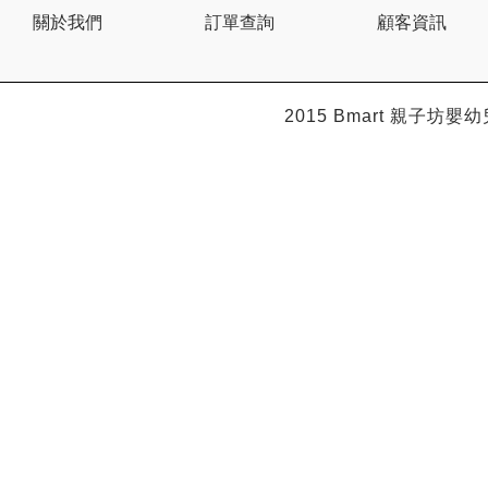
Citron
關於我們
訂單查詢
顧客資訊
Clevamama
Combi
Comfi
Dabbawalla
Dacco
2015 Bmart
親子坊嬰幼
Dalla Costa
Dentwell
Disney Baby
Dodopapa
Doona
Doudou et Compagnie
Dr Browns 布朗博士
Dr. USB
Drink in the Box
Dung Jin
Duri
Easymat
Ebisu
Eco.Babe Organics
Edison
Edu Play
EG