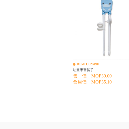
BEBE AMICO
Bebe Food
Bebecook
Bebest
Benny
BHEUE
Bibs
Bilka
Bio Gaia
Bio Xtra
Bravado
Kuku Duckbill
Bright Starts
幼童學習筷子
Britax Roemer
售 價 MOP39.00
Bubble
會員價 MOP35.10
Bumbo
California Baby
California Bear
Caraz
Cetaphil
Cheeky Chompers
Chicco
ChuChu