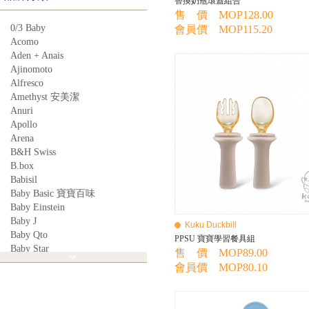
替換奶瓶環蓋組合
售 價 MOP128.00
0/3 Baby
會員價 MOP115.20
Acomo
Aden + Anais
Ajinomoto
Alfresco
Amethyst 安美潔
Anuri
Apollo
Arena
B&H Swiss
B.box
Babisil
Baby Basic 寶寶百味
Baby Einstein
Baby J
Kuku Duckbill
Baby Qto
PPSU 寶寶學習餐具組
Baby Star
售 價 MOP89.00
BabyBest
會員價 MOP80.10
Babyganics
Babymoov
Babyworks