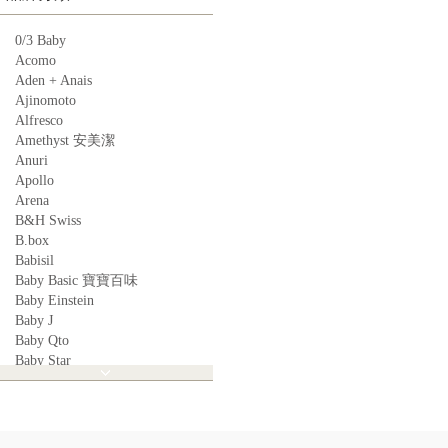
0/3 Baby
Acomo
Aden + Anais
Ajinomoto
Alfresco
Amethyst 安美潔
Anuri
Apollo
Arena
B&H Swiss
B.box
Babisil
Baby Basic 寶寶百味
Baby Einstein
Baby J
Baby Qto
Baby Star
BabyBest
Babyganics
Babymoov
Babyworks