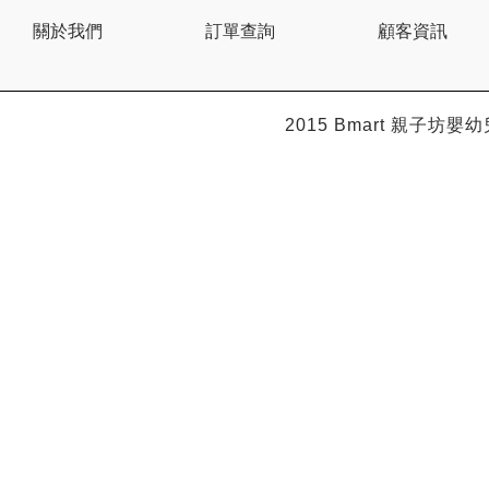
BEBE AMICO
關於我們
訂單查詢
顧客資訊
Bebe Food
Bebecook
Bebest
Benny
BHEUE
2015 Bmart
親子坊嬰幼
Bibs
Bilka
Bio Gaia
Bio Xtra
Bravado
Bright Starts
Britax Roemer
Bubble
Bumbo
California Baby
California Bear
Caraz
Cetaphil
Cheeky Chompers
Chicco
ChuChu