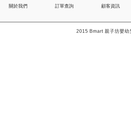
Citron
關於我們
訂單查詢
顧客資訊
Clevamama
Combi
Comfi
Dabbawalla
Dacco
2015 Bmart
親子坊嬰幼
Dalla Costa
Dentwell
Disney Baby
Dodopapa
Doona
Doudou et Compagnie
Dr Browns 布朗博士
Dr. USB
Drink in the Box
Dung Jin
Duri
Easymat
Ebisu
Eco.Babe Organics
Edison
Edu Play
EG