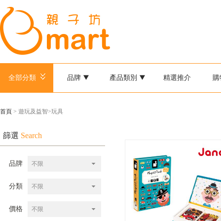
全部分類
品牌
產品類別
精選推介
購
首頁
> 遊玩及益智>玩具
篩選
Search
品牌
不限
分類
不限
價格
不限