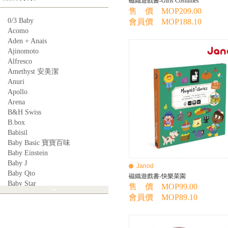
磁鐵遊戲書-Girls Costumes
售 價 MOP209.00
0/3 Baby
會員價 MOP188.10
Acomo
Aden + Anais
Ajinomoto
Alfresco
Amethyst 安美潔
Anuri
Apollo
Arena
B&H Swiss
B.box
Babisil
Baby Basic 寶寶百味
Baby Einstein
Baby J
Janod
Baby Qto
磁鐵遊戲書-快樂菜園
Baby Star
售 價 MOP99.00
BabyBest
會員價 MOP89.10
Babyganics
Babymoov
Babyworks