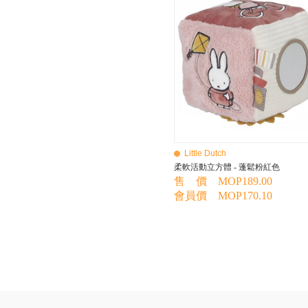
BEBE AMICO
Bebe Food
Bebecook
Bebest
Benny
BHEUE
Bibs
Bilka
Bio Gaia
Bio Xtra
Bravado
Little Dutch
Bright Starts
柔軟活動立方體 - 蓬鬆粉紅色
Britax Roemer
售 價 MOP189.00
Bubble
會員價 MOP170.10
Bumbo
California Baby
California Bear
Caraz
Cetaphil
Cheeky Chompers
Chicco
ChuChu