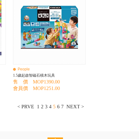
People
1.5歲起啟智磁石積木玩具
售 價 MOP1390.00
會員價 MOP1251.00
< PRVE
1
2
3
4
5
6
7
NEXT >