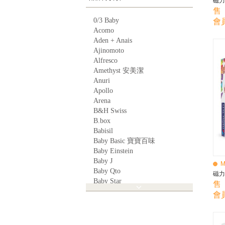
磁力
售 
0/3 Baby
會員
Acomo
Aden + Anais
Ajinomoto
Alfresco
Amethyst 安美潔
Anuri
Apollo
Arena
B&H Swiss
B.box
Babisil
Baby Basic 寶寶百味
Baby Einstein
Baby J
M
Baby Qto
磁力
Baby Star
售 
BabyBest
會員
Babyganics
Babymoov
Babyworks