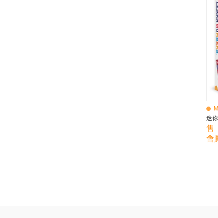
BEBE AMICO
Bebe Food
Bebecook
Bebest
Benny
BHEUE
Bibs
Bilka
Bio Gaia
Bio Xtra
Bravado
M
Bright Starts
迷你
Britax Roemer
售 
Bubble
會員
Bumbo
California Baby
California Bear
Caraz
Cetaphil
Cheeky Chompers
Chicco
ChuChu