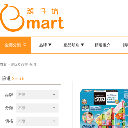
全部分類
品牌
產品類別
精選推介
購
首頁
> 遊玩及益智>玩具
篩選
Search
品牌
不限
分類
不限
價格
不限