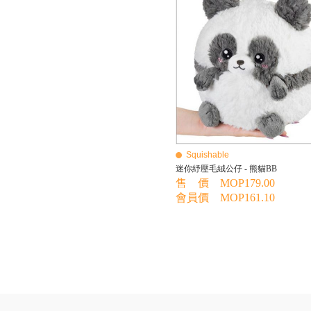
BEBE AMICO
Bebe Food
Bebecook
Bebest
Benny
BHEUE
Bibs
Bilka
Bio Gaia
Bio Xtra
Bravado
Squishable
Bright Starts
迷你紓壓毛絨公仔 - 熊貓BB
Britax Roemer
售 價 MOP179.00
Bubble
會員價 MOP161.10
Bumbo
California Baby
California Bear
Caraz
Cetaphil
Cheeky Chompers
Chicco
ChuChu