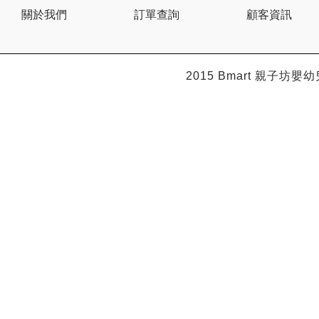
Citron
關於我們
訂單查詢
顧客資訊
Clevamama
Combi
Comfi
Dabbawalla
Dacco
2015 Bmart
親子坊嬰幼
Dalla Costa
Dentwell
Disney Baby
Dodopapa
Doona
Doudou et Compagnie
Dr Browns 布朗博士
Dr. USB
Drink in the Box
Dung Jin
Duri
Easymat
Ebisu
Eco.Babe Organics
Edison
Edu Play
EG