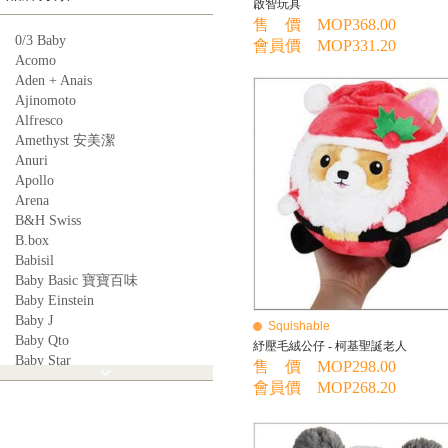
啟智玩具
售 價 MOP368.00
0/3 Baby
會員價 MOP331.20
Acomo
Aden + Anais
Ajinomoto
Alfresco
Amethyst 安美潔
Anuri
Apollo
Arena
B&H Swiss
B.box
Babisil
Baby Basic 寶寶百味
Baby Einstein
Baby J
Squishable
Baby Qto
紓壓毛絨公仔 - 柯基聖誕老人
Baby Star
售 價 MOP298.00
BabyBest
會員價 MOP268.20
Babyganics
Babymoov
Babyworks