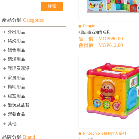
產品分類
Categories
People
外出用品
4歲起磁石知育玩具
售 價 MOP680.00
媽媽用品
會員價 MOP612.00
餵食用品
清潔用品
護理及潔淨
家居用品
輔助用品
寢室用品
遊玩及益智
營養食品
其他
Pinocchio（麵包超人系列）
品牌分類
Brand