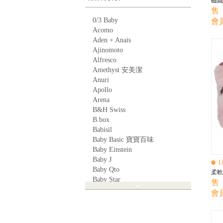
磁鐵
售 
0/3 Baby
會員
Acomo
Aden + Anais
Ajinomoto
Alfresco
Amethyst 安美潔
Anuri
Apollo
Arena
B&H Swiss
B.box
Babisil
Baby Basic 寶寶百味
Baby Einstein
Baby J
L
Baby Qto
柔軟
Baby Star
售 
BabyBest
會員
Babyganics
Babymoov
Babyworks