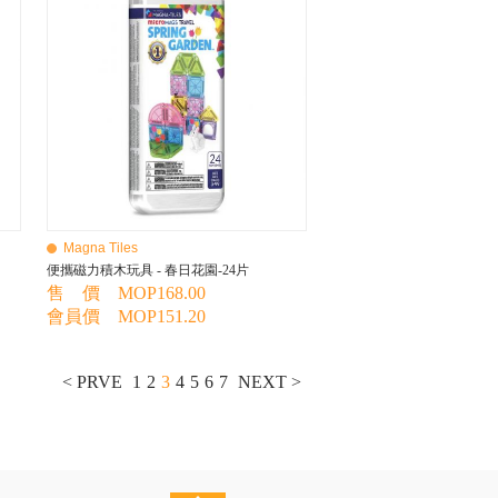
Magna Tiles
便攜磁力積木玩具 - 春日花園-24片
售 價 MOP168.00
會員價 MOP151.20
< PRVE
1
2
3
4
5
6
7
NEXT >