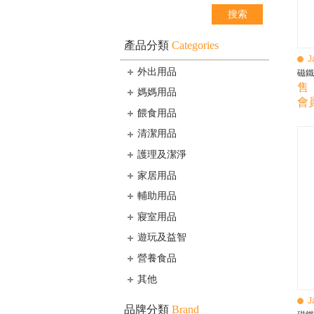
產品分類
Categories
J
外出用品
磁鐵
售 
媽媽用品
會員
餵食用品
清潔用品
護理及潔淨
家居用品
輔助用品
寢室用品
遊玩及益智
營養食品
其他
J
品牌分類
Brand